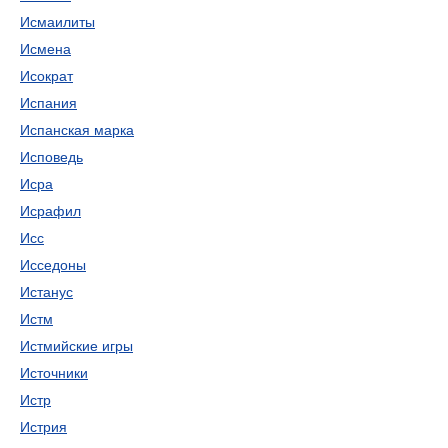
Исмаилиты
Исмена
Исократ
Испания
Испанская марка
Исповедь
Исра
Исрафил
Исс
Исседоны
Истанус
Истм
Истмийские игры
Источники
Истр
Истрия