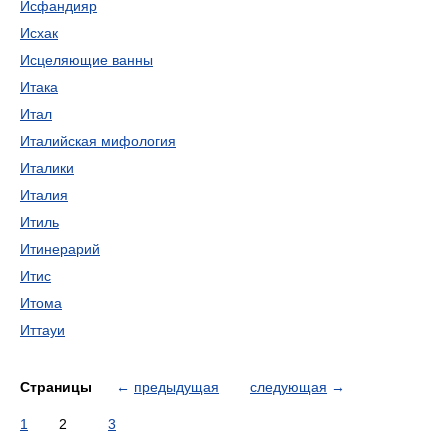
Исфандияр
Исхак
Исцеляющие ванны
Итака
Итал
Италийская мифология
Италики
Италия
Итиль
Итинерарий
Итис
Итома
Иттауи
Страницы
←
предыдущая
следующая
→
1
2
3